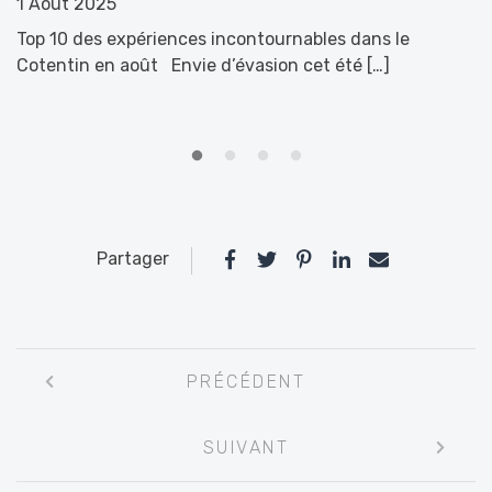
1 Août 2025
1
Top 10 des expériences incontournables dans le
Z
Cotentin en août Envie d’évasion cet été […]
B
Partager
Navigation
PRÉCÉDENT
entre
les
SUIVANT
articles