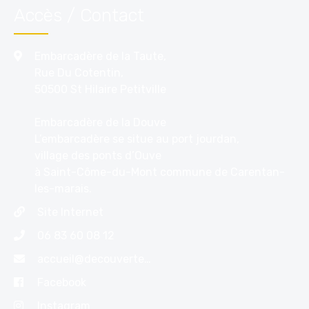
Accès / Contact
Embarcadère de la Taute,
Rue Du Cotentin,
50500 St Hilaire Petitville
Embarcadère de la Douve
L’embarcadère se situe au port jourdan,
village des ponts d’Ouve
à Saint-Côme-du-Mont commune de Carentan-
les-marais.
Site Internet
06 83 60 08 12
accueil@decouvertemarais.com
Facebook
Instagram