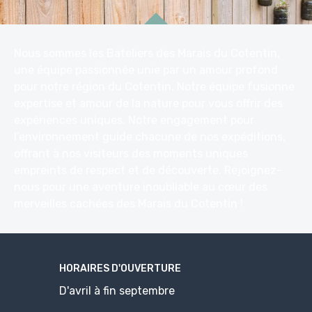
Nous sommes les Bateliers des Marais du Cotentin,
une équipe passionnée unie par un amour profond
pour notre région du Cotentin. Notre équipe fusionne
expertise et amour de la nature pour vous offrir des
expériences uniques. Notre engagement pour
l’environnement guide chacune de nos expéditions,
offrant à nos visiteurs des moments uniques
empreints de respect et de découverte. Rejoignez-
nous pour une aventure inoubliable au cœur des
merveilles cachées des Marais du Cotentin !
HORAIRES D'OUVERTURE
D'avril à fin septembre