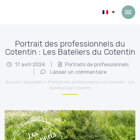
Passer au contenu
Portrait des professionnels du
Cotentin : Les Bateliers du Cotentin
17 avril 2024
|
Portraits de professionnels
|
Laisser un commentaire
Accueil
»
Actualités
»
Portrait des professionnels du Cotentin : Les
Bateliers du Cotentin