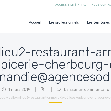
ACCESSIBILITÉ
FAQ
NOUS CONTA
Accueil
Les professionnels
Les territoires
ilieu2-restaurant-ar
epicerie-cherbourg-
mandie@agencesodi
1 mars 2019
|
|
Laisser un commentaire
ices
»
salle-milieu2-restaurant-armoire-à-délices-epicerie-cherbourg