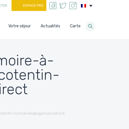
CTER
ESPACE PRO
Votre séjour
Actualités
Carte
moire-à-
cotentin-
rect
-cotentin-normandie@agencesodirect