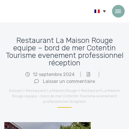
Passer au contenu
Restaurant La Maison Rouge
equipe – bord de mer Cotentin
Tourisme evenement professionnel
réception
12 septembre 2024
|
|
Laisser un commentaire
Accueil
»
Restaurant La Maison Rouge
»
Restaurant La Maison
Rouge equipe – bord de mer Cotentin Tourisme evenement
professionnel réception