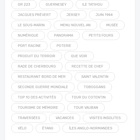
GR 223
GUERNESEY
ILE TATIHOU
JACQUES PRÉVERT
JERSEY
JUIN 1944
LE SOUS-MARIN
MENU NOUVEL AN
MUSÉE
NUMÉRIQUE
PANORAMA
PETITS FOURS
PORT RACINE
POTERIE
PRODUIT DU TERROIR
QUE VOIR
RADE DE CHERBOURG
RECETTE DE CHEF
RESTAURANT BORD DE MER
SAINT VALENTIN
SECONDE GUERRE MONDIALE
TOBOGGANS
TOP 10 DES ACTIVITÉS
TOUR DU COTENTIN
TOURISME DE MÉMOIRE
TOUR VAUBAN
TRAVERSÉES
VACANCES
VISITES INSOLITES
VÉLO
ÉTANG
ÎLES ANGLO-NORMANDES