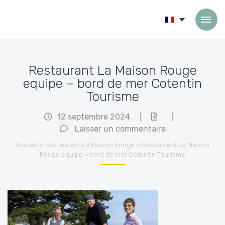
Passer au contenu
Restaurant La Maison Rouge
equipe – bord de mer Cotentin
Tourisme
12 septembre 2024
|
|
Laisser un commentaire
Accueil
»
Restaurant La Maison Rouge
»
Restaurant La Maison
Rouge equipe – bord de mer Cotentin Tourisme