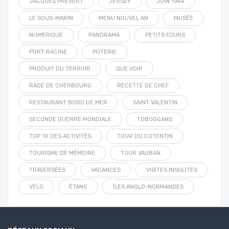
JACQUES PRÉVERT
JERSEY
JUIN 1944
LE SOUS-MARIN
MENU NOUVEL AN
MUSÉE
NUMÉRIQUE
PANORAMA
PETITS FOURS
PORT RACINE
POTERIE
PRODUIT DU TERROIR
QUE VOIR
RADE DE CHERBOURG
RECETTE DE CHEF
RESTAURANT BORD DE MER
SAINT VALENTIN
SECONDE GUERRE MONDIALE
TOBOGGANS
TOP 10 DES ACTIVITÉS
TOUR DU COTENTIN
TOURISME DE MÉMOIRE
TOUR VAUBAN
TRAVERSÉES
VACANCES
VISITES INSOLITES
VÉLO
ÉTANG
ÎLES ANGLO-NORMANDES