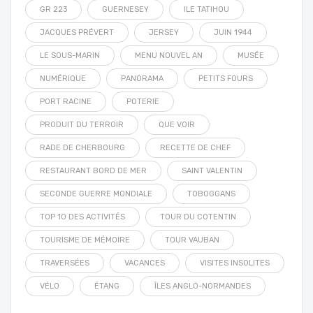
GR 223
GUERNESEY
ILE TATIHOU
JACQUES PRÉVERT
JERSEY
JUIN 1944
LE SOUS-MARIN
MENU NOUVEL AN
MUSÉE
NUMÉRIQUE
PANORAMA
PETITS FOURS
PORT RACINE
POTERIE
PRODUIT DU TERROIR
QUE VOIR
RADE DE CHERBOURG
RECETTE DE CHEF
RESTAURANT BORD DE MER
SAINT VALENTIN
SECONDE GUERRE MONDIALE
TOBOGGANS
TOP 10 DES ACTIVITÉS
TOUR DU COTENTIN
TOURISME DE MÉMOIRE
TOUR VAUBAN
TRAVERSÉES
VACANCES
VISITES INSOLITES
VÉLO
ÉTANG
ÎLES ANGLO-NORMANDES