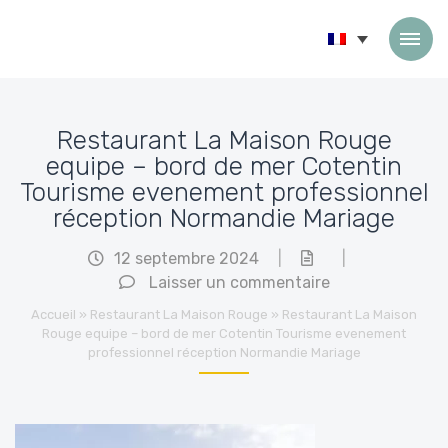
Passer au contenu
Restaurant La Maison Rouge
equipe – bord de mer Cotentin
Tourisme evenement professionnel
réception Normandie Mariage
12 septembre 2024
|
|
Laisser un commentaire
Accueil
»
Restaurant La Maison Rouge
»
Restaurant La Maison
Rouge equipe – bord de mer Cotentin Tourisme evenement
professionnel réception Normandie Mariage