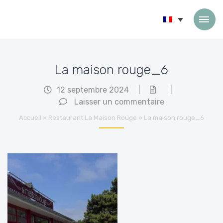
Passer au contenu
La maison rouge_6
12 septembre 2024
|
|
Laisser un commentaire
Accueil
»
Restaurant La Maison Rouge
»
La maison rouge_6