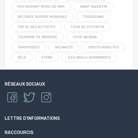
RESTAURANT BORD DE MER
SAINT VALENTIN
SECONDE GUERRE MONDIALE
TOBOGGANS
TOP 10 DES ACTIVITÉS
TOUR DU COTENTIN
TOURISME DE MÉMOIRE
TOUR VAUBAN
TRAVERSÉES
VACANCES
VISITES INSOLITES
VÉLO
ÉTANG
ÎLES ANGLO-NORMANDES
RÉSEAUX SOCIAUX
LETTRE D’INFORMATIONS
RACCOURCIS