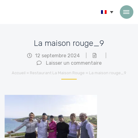
Passer au contenu
La maison rouge_9
12 septembre 2024
|
|
Laisser un commentaire
Accueil
»
Restaurant La Maison Rouge
»
La maison rouge_9