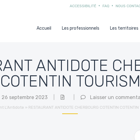
ACCESSIBILITÉ
FAQ
NOUS CONTA
Accueil
Les professionnels
Les territoires
RANT ANTIDOTE CH
 COTENTIN TOURISM
26 septembre 2023
|
|
Laisser un commenta
t L’Antidote
»
RESTAURANT ANTIDOTE CHERBOURG COTENTIN COTENTIN 