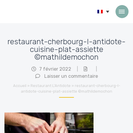
Passer au contenu
restaurant-cherbourg-l-antidote-
cuisine-plat-assiette
©mathildemochon
7 février 2022
|
|
Laisser un commentaire
Accueil
»
Restaurant L’Antidote
»
restaurant-cherbourg-l-
antidote-cuisine-plat-assiette ©mathildemochon