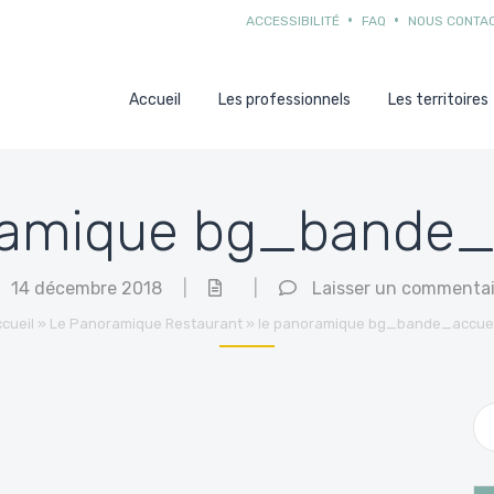
ACCESSIBILITÉ
FAQ
NOUS CONTA
Accueil
Les professionnels
Les territoires
ramique bg_bande_
14 décembre 2018
|
|
Laisser un commentai
cueil
»
Le Panoramique Restaurant
»
le panoramique bg_bande_accuei