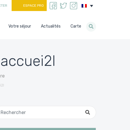
CTER
ESPACE PRO
Votre séjour
Actualités
Carte
accuei2l
re
2l