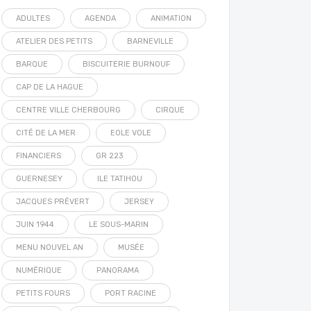
ADULTES
AGENDA
ANIMATION
ATELIER DES PETITS
BARNEVILLE
BARQUE
BISCUITERIE BURNOUF
CAP DE LA HAGUE
CENTRE VILLE CHERBOURG
CIRQUE
CITÉ DE LA MER
EOLE VOLE
FINANCIERS
GR 223
GUERNESEY
ILE TATIHOU
JACQUES PRÉVERT
JERSEY
JUIN 1944
LE SOUS-MARIN
MENU NOUVEL AN
MUSÉE
NUMÉRIQUE
PANORAMA
PETITS FOURS
PORT RACINE