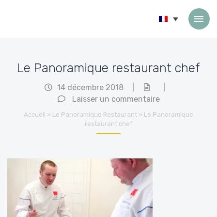
Passer au contenu
Le Panoramique restaurant chef
14 décembre 2018
|
|
Laisser un commentaire
Accueil
»
Le Panoramique Restaurant
»
Le Panoramique
restaurant chef