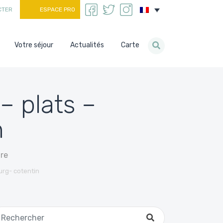
CTER
ESPACE PRO
Votre séjour
Actualités
Carte
– plats –
n
re
urg- cotentin