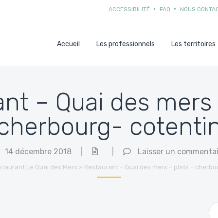
ACCESSIBILITÉ
FAQ
NOUS CONTA
Accueil
Les professionnels
Les territoires
nt – Quai des mers 
cherbourg- cotenti
14 décembre 2018
|
|
Laisser un commentai
staurant Le Quai des Mers
»
Restaurant – Quai des mers – plats – cherbo