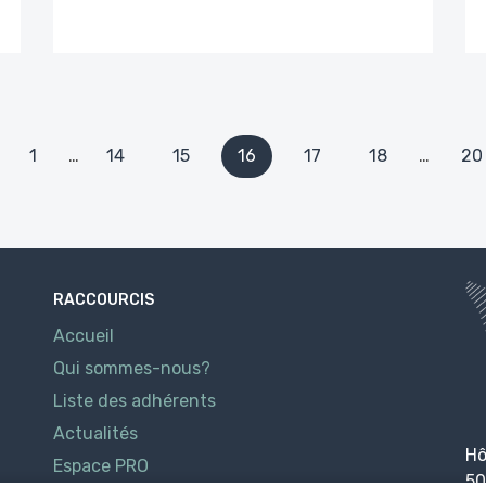
1
…
14
15
16
17
18
…
20
RACCOURCIS
Accueil
Qui sommes-nous?
Liste des adhérents
Actualités
Hô
Espace PRO
50