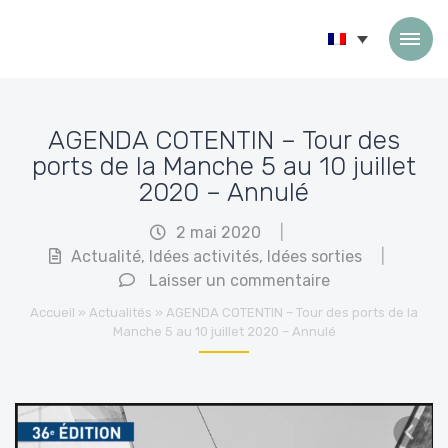
Passer au contenu
AGENDA COTENTIN – Tour des
ports de la Manche 5 au 10 juillet
2020 – Annulé
2 mai 2020
|
Actualité
,
Idées activités
,
Idées sorties
|
Laisser un commentaire
Accueil
»
Actualités
»
AGENDA COTENTIN – Tour des ports de la
Manche 5 au 10 juillet 2020 – Annulé