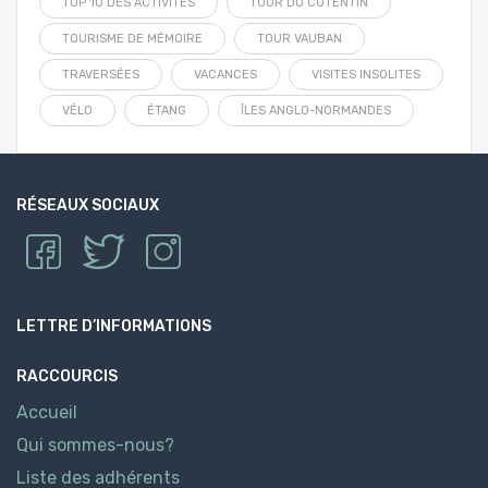
TOP 10 DES ACTIVITÉS
TOUR DU COTENTIN
TOURISME DE MÉMOIRE
TOUR VAUBAN
TRAVERSÉES
VACANCES
VISITES INSOLITES
VÉLO
ÉTANG
ÎLES ANGLO-NORMANDES
RÉSEAUX SOCIAUX
LETTRE D’INFORMATIONS
RACCOURCIS
Accueil
Qui sommes-nous?
Liste des adhérents