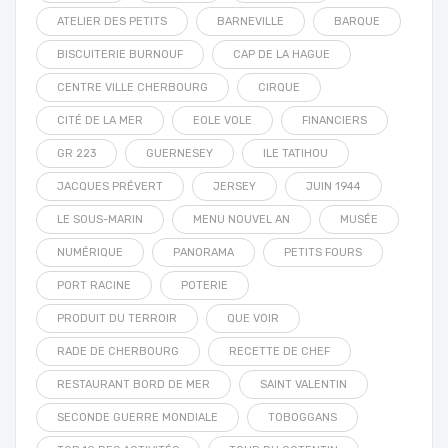
ATELIER DES PETITS
BARNEVILLE
BARQUE
BISCUITERIE BURNOUF
CAP DE LA HAGUE
CENTRE VILLE CHERBOURG
CIRQUE
CITÉ DE LA MER
EOLE VOLE
FINANCIERS
GR 223
GUERNESEY
ILE TATIHOU
JACQUES PRÉVERT
JERSEY
JUIN 1944
LE SOUS-MARIN
MENU NOUVEL AN
MUSÉE
NUMÉRIQUE
PANORAMA
PETITS FOURS
PORT RACINE
POTERIE
PRODUIT DU TERROIR
QUE VOIR
RADE DE CHERBOURG
RECETTE DE CHEF
RESTAURANT BORD DE MER
SAINT VALENTIN
SECONDE GUERRE MONDIALE
TOBOGGANS