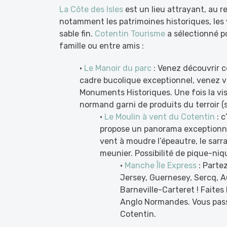
La Côte des Isles
est un lieu attrayant, au r
notamment les patrimoines historiques, les
sable fin.
Cotentin Tourisme
a sélectionné p
famille ou entre amis :
•
Le Manoir du parc
: Venez découvrir c
cadre bucolique exceptionnel, venez vi
Monuments Historiques. Une fois la vi
normand garni de produits du terroir (s
•
Le Moulin à vent du Cotentin
: c
propose un panorama exceptionnel 
vent à moudre l’épeautre, le sarra
meunier. Possibilité de pique-ni
•
Manche Île Express
: Parte
Jersey, Guernesey, Sercq, A
Barneville-Carteret ! Faites 
Anglo Normandes. Vous pass
Cotentin.