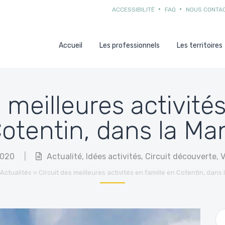
ACCESSIBILITÉ
FAQ
NOUS CONTA
Accueil
Les professionnels
Les territoires
 meilleures activité
otentin, dans la M
2020
|
Actualité
,
Idées activités
,
Circuit découverte
,
V
Actualités
»
Circuit des meilleures activités en famille en Cotentin, dans