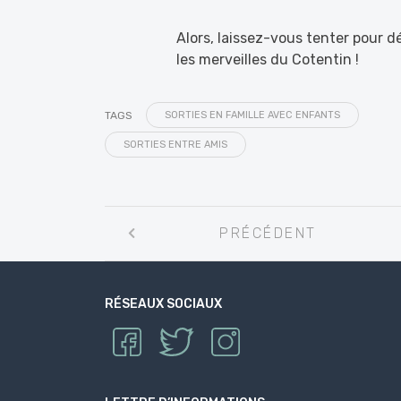
Alors, laissez-vous tenter pour d
les merveilles du Cotentin !
TAGS
SORTIES EN FAMILLE AVEC ENFANTS
SORTIES ENTRE AMIS
Navigation
PRÉCÉDENT
entre
les
articles
RÉSEAUX SOCIAUX