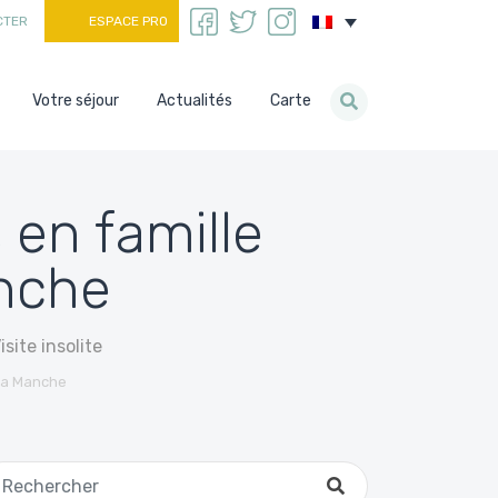
CTER
ESPACE PRO
Votre séjour
Actualités
Carte
s en famille
anche
isite insolite
 la Manche