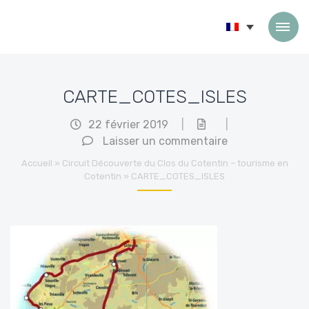
Passer au contenu
CARTE_COTES_ISLES
22 février 2019
|
|
Laisser un commentaire
Accueil
»
Circuit Découverte du Clos du Cotentin – tourisme en
Cotentin
»
CARTE_COTES_ISLES