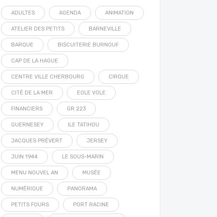
ADULTES
AGENDA
ANIMATION
ATELIER DES PETITS
BARNEVILLE
BARQUE
BISCUITERIE BURNOUF
CAP DE LA HAGUE
CENTRE VILLE CHERBOURG
CIRQUE
CITÉ DE LA MER
EOLE VOLE
FINANCIERS
GR 223
GUERNESEY
ILE TATIHOU
JACQUES PRÉVERT
JERSEY
JUIN 1944
LE SOUS-MARIN
MENU NOUVEL AN
MUSÉE
NUMÉRIQUE
PANORAMA
PETITS FOURS
PORT RACINE