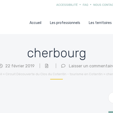
ACCESSIBILITÉ
FAQ
NOUS CONTA
Accueil
Les professionnels
Les territoires
cherbourg
22 février 2019
|
|
Laisser un commentair
il
»
Circuit Découverte du Clos du Cotentin – tourisme en Cotentin
»
che