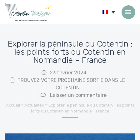
Passer au contenu
Explorer la péninsule du Cotentin :
les points forts du Cotentin en
Normandie – France
23 février 2024
|
TROUVEZ VOTRE PROCHAINE SORTIE DANS LE
COTENTIN
|
Laisser un commentaire
Accueil
»
Actualités
»
Explorer la péninsule du Cotentin : les points
forts du Cotentin en Normandie – France