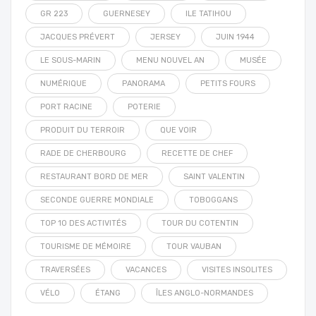
GR 223
GUERNESEY
ILE TATIHOU
JACQUES PRÉVERT
JERSEY
JUIN 1944
LE SOUS-MARIN
MENU NOUVEL AN
MUSÉE
NUMÉRIQUE
PANORAMA
PETITS FOURS
PORT RACINE
POTERIE
PRODUIT DU TERROIR
QUE VOIR
RADE DE CHERBOURG
RECETTE DE CHEF
RESTAURANT BORD DE MER
SAINT VALENTIN
SECONDE GUERRE MONDIALE
TOBOGGANS
TOP 10 DES ACTIVITÉS
TOUR DU COTENTIN
TOURISME DE MÉMOIRE
TOUR VAUBAN
TRAVERSÉES
VACANCES
VISITES INSOLITES
VÉLO
ÉTANG
ÎLES ANGLO-NORMANDES