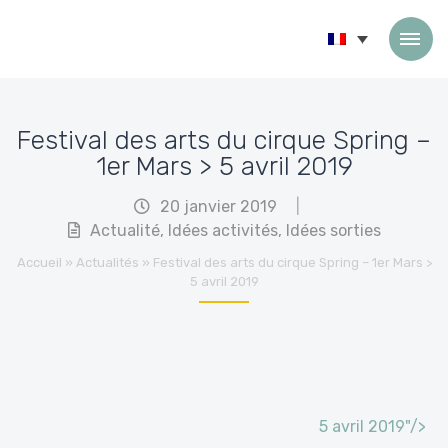
Passer au contenu
Festival des arts du cirque Spring –
1er Mars > 5 avril 2019
20 janvier 2019
|
Actualité
,
Idées activités
,
Idées sorties
Accueil
»
Actualités
»
Festival des arts du cirque Spring – 1er Mars >
5 avril 2019
5 avril 2019"/>