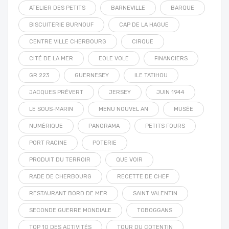
ATELIER DES PETITS
BARNEVILLE
BARQUE
BISCUITERIE BURNOUF
CAP DE LA HAGUE
CENTRE VILLE CHERBOURG
CIRQUE
CITÉ DE LA MER
EOLE VOLE
FINANCIERS
GR 223
GUERNESEY
ILE TATIHOU
JACQUES PRÉVERT
JERSEY
JUIN 1944
LE SOUS-MARIN
MENU NOUVEL AN
MUSÉE
NUMÉRIQUE
PANORAMA
PETITS FOURS
PORT RACINE
POTERIE
PRODUIT DU TERROIR
QUE VOIR
RADE DE CHERBOURG
RECETTE DE CHEF
RESTAURANT BORD DE MER
SAINT VALENTIN
SECONDE GUERRE MONDIALE
TOBOGGANS
TOP 10 DES ACTIVITÉS
TOUR DU COTENTIN