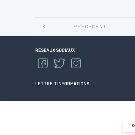
Navigation
PRÉCÉDENT
entre
les
articles
RÉSEAUX SOCIAUX
LETTRE D’INFORMATIONS
O
© 2