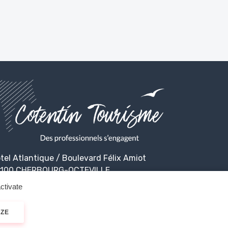
tel Atlantique / Boulevard Félix Amiot
100 CHERBOURG-OCTEVILLE
ctivate
IZE
alité