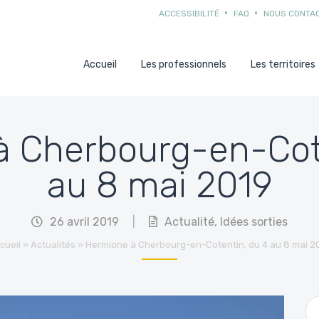
ACCESSIBILITÉ
FAQ
NOUS CONTA
Accueil
Les professionnels
Les territoires
 Cherbourg-en-Cot
au 8 mai 2019
26 avril 2019
|
Actualité
,
Idées sorties
cueil
»
Actualités
»
Hermione à Cherbourg-en-Cotentin, du 4 au 8 mai 2