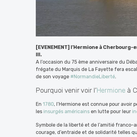
[EVENEMENT] l’Hermione à Cherbourg-en-
III.
A l’occasion du 75 ème anniversaire du Débar
frégate du Marquis de La Fayette fera esca
de son voyage
#NormandieLiberté
.
Pourquoi venir voir l’
Hermione
à C
En
1780
, l’Hermione est connue pour avoir 
les
insurgés américains
en lutte pour leur
i
Symbole de la liberté et de l’amitié franco-a
courage, d’entraide et de solidarité telles 