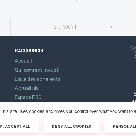
SUIVANT
RACCOURCIS
Accueil
Qui sommes-nous?
Liste des adhérents
Actualités
Hô
Espace PRO
50
Contact
This site uses cookies and gives you control over what you want to a
K, ACCEPT ALL
DENY ALL COOKIES
PERSONAL
026
Cotentin Tourisme
Mentions légales
Politique de confidenti