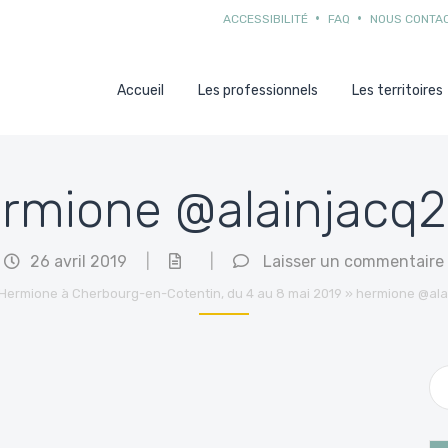
ACCESSIBILITÉ
FAQ
NOUS CONTA
Accueil
Les professionnels
Les territoires
rmione @alainjacq
26 avril 2019
|
|
Laisser un commentaire
Hermione à Cherbourg-en-Cotentin, du 4 au 8 mai 2019
»
hermione @ala