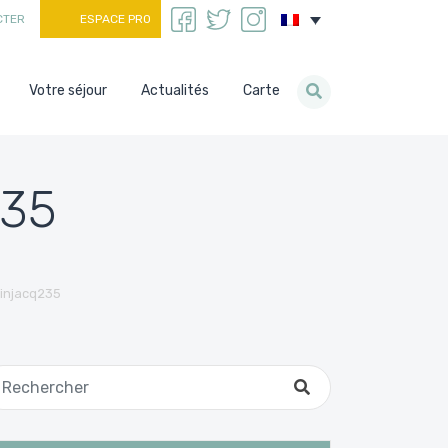
CTER
ESPACE PRO
Votre séjour
Actualités
Carte
235
injacq235