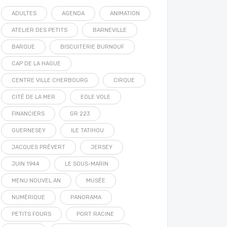
ADULTES
AGENDA
ANIMATION
ATELIER DES PETITS
BARNEVILLE
BARQUE
BISCUITERIE BURNOUF
CAP DE LA HAGUE
CENTRE VILLE CHERBOURG
CIRQUE
CITÉ DE LA MER
EOLE VOLE
FINANCIERS
GR 223
GUERNESEY
ILE TATIHOU
JACQUES PRÉVERT
JERSEY
JUIN 1944
LE SOUS-MARIN
MENU NOUVEL AN
MUSÉE
NUMÉRIQUE
PANORAMA
PETITS FOURS
PORT RACINE