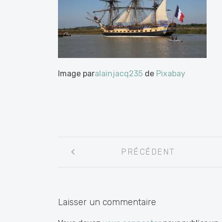
Image par
alainjacq235
de
Pixabay
Navigation
PRÉCÉDENT
entre
les
articles
Laisser un commentaire