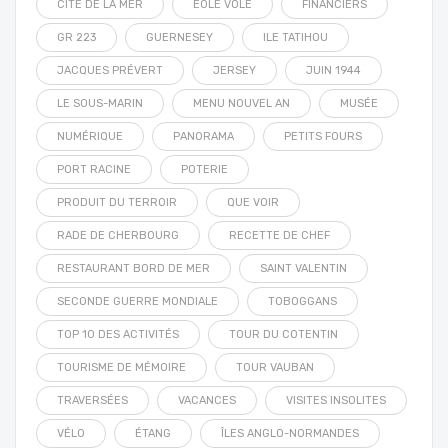
CITÉ DE LA MER
EOLE VOLE
FINANCIERS
GR 223
GUERNESEY
ILE TATIHOU
JACQUES PRÉVERT
JERSEY
JUIN 1944
LE SOUS-MARIN
MENU NOUVEL AN
MUSÉE
NUMÉRIQUE
PANORAMA
PETITS FOURS
PORT RACINE
POTERIE
PRODUIT DU TERROIR
QUE VOIR
RADE DE CHERBOURG
RECETTE DE CHEF
RESTAURANT BORD DE MER
SAINT VALENTIN
SECONDE GUERRE MONDIALE
TOBOGGANS
TOP 10 DES ACTIVITÉS
TOUR DU COTENTIN
TOURISME DE MÉMOIRE
TOUR VAUBAN
TRAVERSÉES
VACANCES
VISITES INSOLITES
VÉLO
ÉTANG
ÎLES ANGLO-NORMANDES