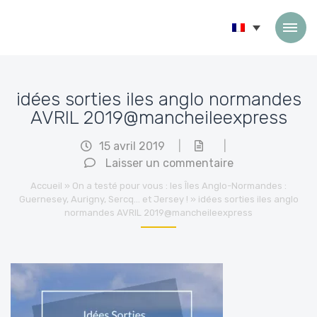
Passer au contenu
idées sorties iles anglo normandes
AVRIL 2019@mancheileexpress
15 avril 2019
|
|
Laisser un commentaire
Accueil
»
On a testé pour vous : les Îles Anglo-Normandes :
Guernesey, Aurigny, Sercq… et Jersey !
»
idées sorties iles anglo
normandes AVRIL 2019@mancheileexpress