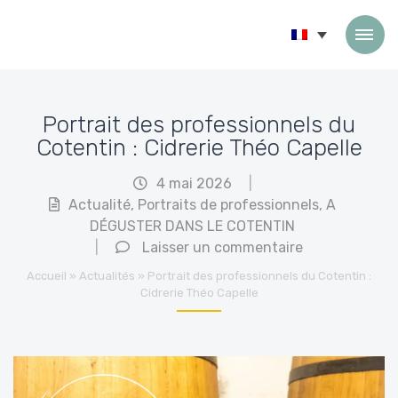
Passer au contenu
Portrait des professionnels du
Cotentin : Cidrerie Théo Capelle
4 mai 2026
|
Actualité
,
Portraits de professionnels
,
A
DÉGUSTER DANS LE COTENTIN
|
Laisser un commentaire
Accueil
»
Actualités
»
Portrait des professionnels du Cotentin :
Cidrerie Théo Capelle