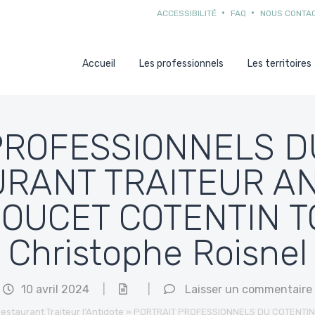
ACCESSIBILITÉ
FAQ
NOUS CONTA
Accueil
Les professionnels
Les territoires
PROFESSIONNELS D
RANT TRAITEUR A
OUCET COTENTIN T
Christophe Roisnel
10 avril 2024
|
|
Laisser un commentaire
estaurant Traiteur l’Antidote
»
PORTRAIT PROFESSIONNELS DU COTENTI