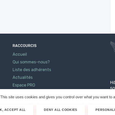
RACCOURCIS
Accueil
Qui sommes-nous?
Liste des adhérents
Actualités
Hô
Espace PRO
50
Contact
This site uses cookies and gives you control over what you want to a
K, ACCEPT ALL
DENY ALL COOKIES
PERSONAL
026
Cotentin Tourisme
Mentions légales
Politique de confidenti