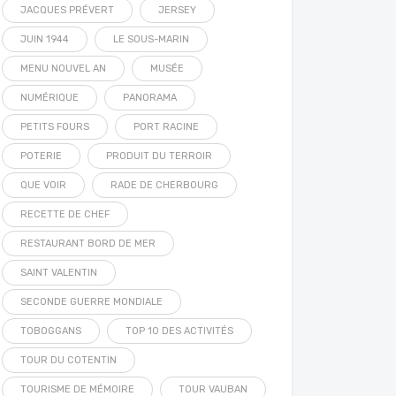
JACQUES PRÉVERT
JERSEY
JUIN 1944
LE SOUS-MARIN
MENU NOUVEL AN
MUSÉE
NUMÉRIQUE
PANORAMA
PETITS FOURS
PORT RACINE
POTERIE
PRODUIT DU TERROIR
QUE VOIR
RADE DE CHERBOURG
RECETTE DE CHEF
RESTAURANT BORD DE MER
SAINT VALENTIN
SECONDE GUERRE MONDIALE
TOBOGGANS
TOP 10 DES ACTIVITÉS
TOUR DU COTENTIN
TOURISME DE MÉMOIRE
TOUR VAUBAN