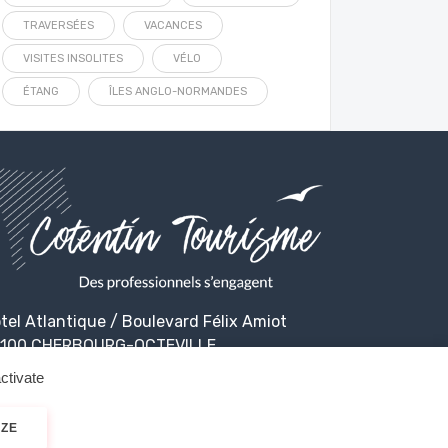
TRAVERSÉES
VACANCES
VISITES INSOLITES
VÉLO
ÉTANG
ÎLES ANGLO-NORMANDES
tel Atlantique / Boulevard Félix Amiot
100 CHERBOURG-OCTEVILLE
ctivate
IZE
alité