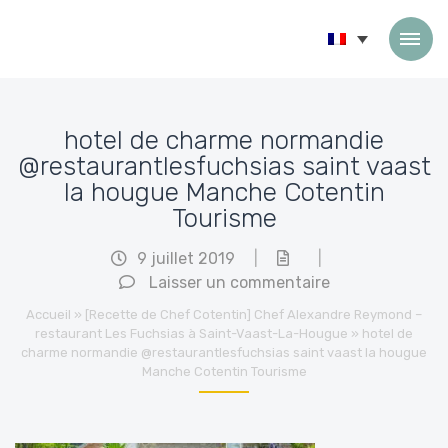
Passer au contenu
hotel de charme normandie
@restaurantlesfuchsias saint vaast
la hougue Manche Cotentin
Tourisme
9 juillet 2019
|
|
Laisser un commentaire
Accueil
»
[Recette de Chef Cotentin] Chef Alexandre Reymond –
restaurant Les Fuchsias à Saint-Vaast-La-Hougue
»
hotel de
charme normandie @restaurantlesfuchsias saint vaast la hougue
Manche Cotentin Tourisme