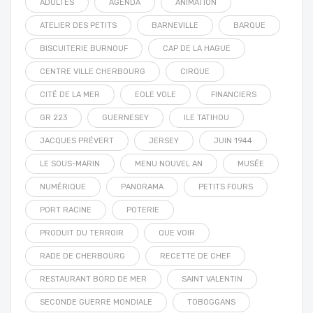
ADULTES
AGENDA
ANIMATION
ATELIER DES PETITS
BARNEVILLE
BARQUE
BISCUITERIE BURNOUF
CAP DE LA HAGUE
CENTRE VILLE CHERBOURG
CIRQUE
CITÉ DE LA MER
EOLE VOLE
FINANCIERS
GR 223
GUERNESEY
ILE TATIHOU
JACQUES PRÉVERT
JERSEY
JUIN 1944
LE SOUS-MARIN
MENU NOUVEL AN
MUSÉE
NUMÉRIQUE
PANORAMA
PETITS FOURS
PORT RACINE
POTERIE
PRODUIT DU TERROIR
QUE VOIR
RADE DE CHERBOURG
RECETTE DE CHEF
RESTAURANT BORD DE MER
SAINT VALENTIN
SECONDE GUERRE MONDIALE
TOBOGGANS