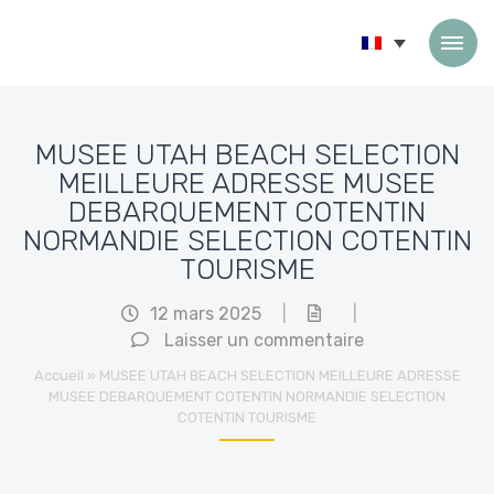
Passer au contenu
MUSEE UTAH BEACH SELECTION
MEILLEURE ADRESSE MUSEE
DEBARQUEMENT COTENTIN
NORMANDIE SELECTION COTENTIN
TOURISME
12 mars 2025
|
|
Laisser un commentaire
Accueil
»
MUSEE UTAH BEACH SELECTION MEILLEURE ADRESSE
MUSEE DEBARQUEMENT COTENTIN NORMANDIE SELECTION
COTENTIN TOURISME