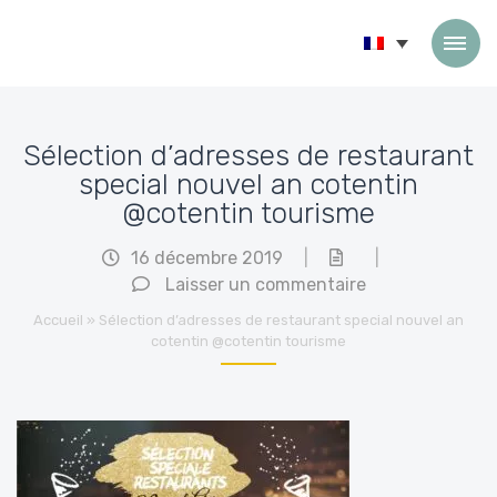
Passer au contenu
Sélection d’adresses de restaurant
special nouvel an cotentin
@cotentin tourisme
16 décembre 2019
|
|
Laisser un commentaire
Accueil
»
Sélection d’adresses de restaurant special nouvel an
cotentin @cotentin tourisme