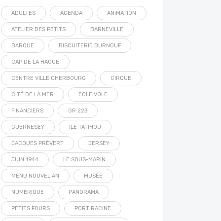
ADULTES
AGENDA
ANIMATION
ATELIER DES PETITS
BARNEVILLE
BARQUE
BISCUITERIE BURNOUF
CAP DE LA HAGUE
CENTRE VILLE CHERBOURG
CIRQUE
CITÉ DE LA MER
EOLE VOLE
FINANCIERS
GR 223
GUERNESEY
ILE TATIHOU
JACQUES PRÉVERT
JERSEY
JUIN 1944
LE SOUS-MARIN
MENU NOUVEL AN
MUSÉE
NUMÉRIQUE
PANORAMA
PETITS FOURS
PORT RACINE