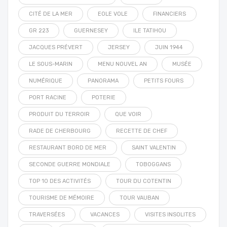
CITÉ DE LA MER
EOLE VOLE
FINANCIERS
GR 223
GUERNESEY
ILE TATIHOU
JACQUES PRÉVERT
JERSEY
JUIN 1944
LE SOUS-MARIN
MENU NOUVEL AN
MUSÉE
NUMÉRIQUE
PANORAMA
PETITS FOURS
PORT RACINE
POTERIE
PRODUIT DU TERROIR
QUE VOIR
RADE DE CHERBOURG
RECETTE DE CHEF
RESTAURANT BORD DE MER
SAINT VALENTIN
SECONDE GUERRE MONDIALE
TOBOGGANS
TOP 10 DES ACTIVITÉS
TOUR DU COTENTIN
TOURISME DE MÉMOIRE
TOUR VAUBAN
TRAVERSÉES
VACANCES
VISITES INSOLITES