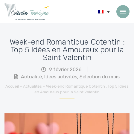
Passer au contenu
Week-end Romantique Cotentin :
Top 5 Idées en Amoureux pour la
Saint Valentin
9 février 2026
|
Actualité
,
Idées activités
,
Sélection du mois
Accueil
»
Actualités
»
Week-end Romantique Cotentin : Top 5 Idées
en Amoureux pour la Saint Valentin