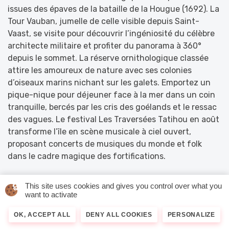
issues des épaves de la bataille de la Hougue (1692). La
Tour Vauban, jumelle de celle visible depuis Saint-
Vaast, se visite pour découvrir l’ingéniosité du célèbre
architecte militaire et profiter du panorama à 360°
depuis le sommet. La réserve ornithologique classée
attire les amoureux de nature avec ses colonies
d’oiseaux marins nichant sur les galets. Emportez un
pique-nique pour déjeuner face à la mer dans un coin
tranquille, bercés par les cris des goélands et le ressac
des vagues. Le festival Les Traversées Tatihou en août
transforme l’île en scène musicale à ciel ouvert,
proposant concerts de musiques du monde et folk
dans le cadre magique des fortifications.
Découvrez Saint-Vaast-la-Hougue, village préféré des
This site uses cookies and gives you control over what you
Français 2019
want to activate
Se Détendre en Duo : Soins Bien-Être
OK, ACCEPT ALL
DENY ALL COOKIES
PERSONALIZE