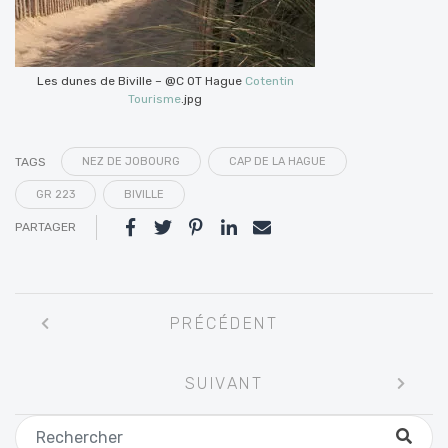
Les dunes de Biville – @C OT Hague
Cotentin
Tourisme
.jpg
TAGS
NEZ DE JOBOURG
CAP DE LA HAGUE
GR 223
BIVILLE
PARTAGER
Navigation
PRÉCÉDENT
entre
les
SUIVANT
articles