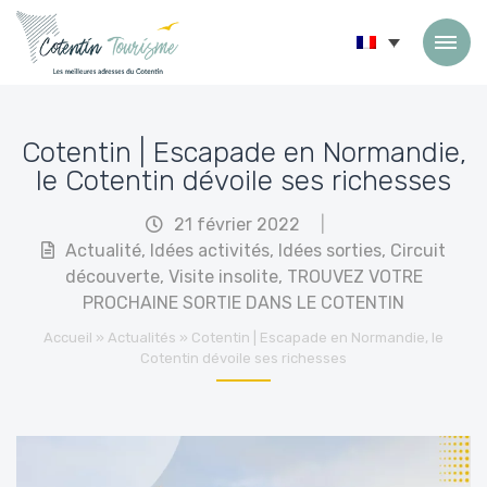
Passer au contenu
Cotentin | Escapade en Normandie,
le Cotentin dévoile ses richesses
21 février 2022
|
Actualité
,
Idées activités
,
Idées sorties
,
Circuit
découverte
,
Visite insolite
,
TROUVEZ VOTRE
PROCHAINE SORTIE DANS LE COTENTIN
Accueil
»
Actualités
»
Cotentin | Escapade en Normandie, le
Cotentin dévoile ses richesses