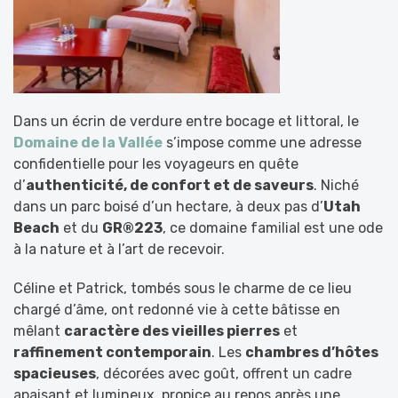
Dans un écrin de verdure entre bocage et littoral, le
Domaine de la Vallée
s’impose comme une adresse
confidentielle pour les voyageurs en quête
d’
authenticité, de confort et de saveurs
. Niché
dans un parc boisé d’un hectare, à deux pas d’
Utah
Beach
et du
GR®223
, ce domaine familial est une ode
à la nature et à l’art de recevoir.
Céline et Patrick, tombés sous le charme de ce lieu
chargé d’âme, ont redonné vie à cette bâtisse en
mêlant
caractère des vieilles pierres
et
raffinement contemporain
. Les
chambres d’hôtes
spacieuses
, décorées avec goût, offrent un cadre
apaisant et lumineux, propice au repos après une