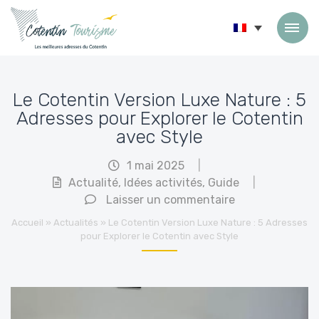
Passer au contenu
Le Cotentin Version Luxe Nature : 5
Adresses pour Explorer le Cotentin
avec Style
1 mai 2025
|
Actualité
,
Idées activités
,
Guide
|
Laisser un commentaire
Accueil
»
Actualités
»
Le Cotentin Version Luxe Nature : 5 Adresses
pour Explorer le Cotentin avec Style