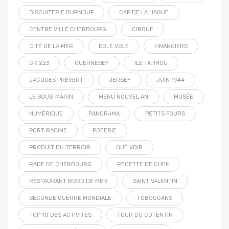
BISCUITERIE BURNOUF
CAP DE LA HAGUE
CENTRE VILLE CHERBOURG
CIRQUE
CITÉ DE LA MER
EOLE VOLE
FINANCIERS
GR 223
GUERNESEY
ILE TATIHOU
JACQUES PRÉVERT
JERSEY
JUIN 1944
LE SOUS-MARIN
MENU NOUVEL AN
MUSÉE
NUMÉRIQUE
PANORAMA
PETITS FOURS
PORT RACINE
POTERIE
PRODUIT DU TERROIR
QUE VOIR
RADE DE CHERBOURG
RECETTE DE CHEF
RESTAURANT BORD DE MER
SAINT VALENTIN
SECONDE GUERRE MONDIALE
TOBOGGANS
TOP 10 DES ACTIVITÉS
TOUR DU COTENTIN