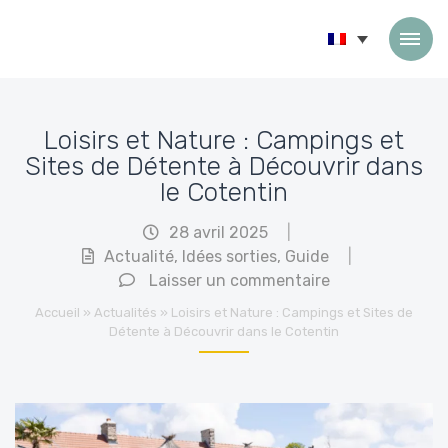
Passer au contenu
Loisirs et Nature : Campings et
Sites de Détente à Découvrir dans
le Cotentin
28 avril 2025
|
Actualité
,
Idées sorties
,
Guide
|
Laisser un commentaire
Accueil
»
Actualités
»
Loisirs et Nature : Campings et Sites de
Détente à Découvrir dans le Cotentin