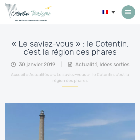
Passer au contenu
« Le saviez-vous » : le Cotentin,
c’est la région des phares
30 janvier 2019
|
Actualité
,
Idées sorties
Accueil
»
Actualités
»
« Le saviez-vous » : le Cotentin, c’est la
région des phares