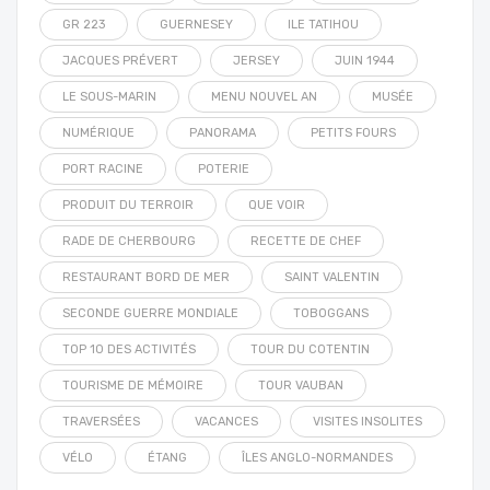
GR 223
GUERNESEY
ILE TATIHOU
JACQUES PRÉVERT
JERSEY
JUIN 1944
LE SOUS-MARIN
MENU NOUVEL AN
MUSÉE
NUMÉRIQUE
PANORAMA
PETITS FOURS
PORT RACINE
POTERIE
PRODUIT DU TERROIR
QUE VOIR
RADE DE CHERBOURG
RECETTE DE CHEF
RESTAURANT BORD DE MER
SAINT VALENTIN
SECONDE GUERRE MONDIALE
TOBOGGANS
TOP 10 DES ACTIVITÉS
TOUR DU COTENTIN
TOURISME DE MÉMOIRE
TOUR VAUBAN
TRAVERSÉES
VACANCES
VISITES INSOLITES
VÉLO
ÉTANG
ÎLES ANGLO-NORMANDES