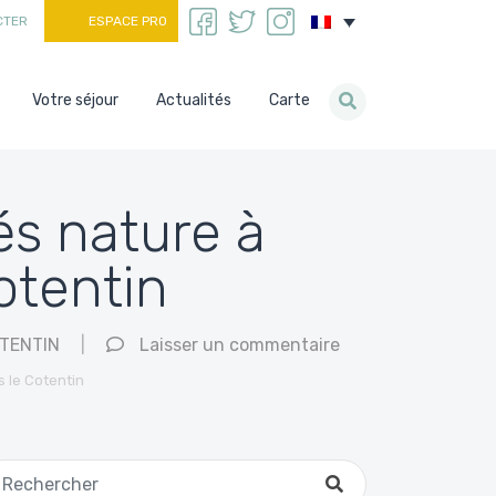
CTER
ESPACE PRO
Votre séjour
Actualités
Carte
és nature à
otentin
TENTIN
|
Laisser un commentaire
 le Cotentin