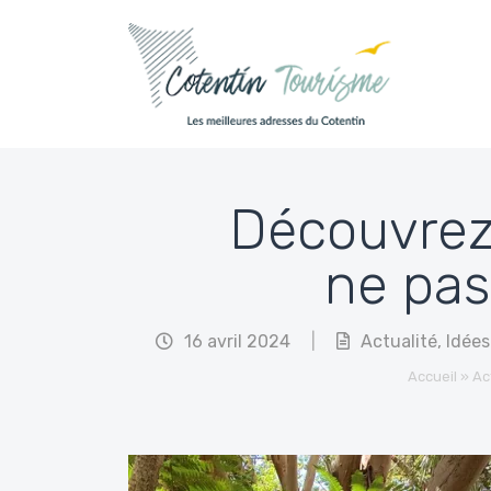
Passer au contenu
Découvrez 
ne pas
16 avril 2024
|
Actualité
,
Idées
Accueil
»
Ac