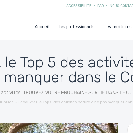
ACCESSIBILITÉ
FAQ
NOUS CONTA
Accueil
Les professionnels
Les territoires
le Top 5 des activit
 manquer dans le C
 activités
,
TROUVEZ VOTRE PROCHAINE SORTIE DANS LE CO
tualités
»
Découvrez le Top 5 des activités nature à ne pas manquer dans