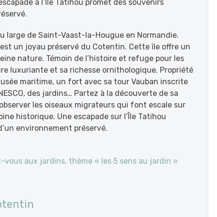
scapade à l’Île Tatihou promet des souvenirs
réservé.
 au large de Saint-Vaast-la-Hougue en Normandie.
 est un joyau préservé du Cotentin. Cette île offre un
leine nature.
Témoin de l’histoire et refuge pour les
ure luxuriante et sa richesse ornithologique. Propriété
 musée maritime, un fort avec sa tour Vauban inscrite
UNESCO, des jardins…
Partez à la découverte de sa
observer les oiseaux migrateurs qui font escale sur
oine historique. Une escapade sur l’Île Tatihou
 d’un environnement préservé.
-vous aux jardins, thème « les 5 sens au jardin »
otentin