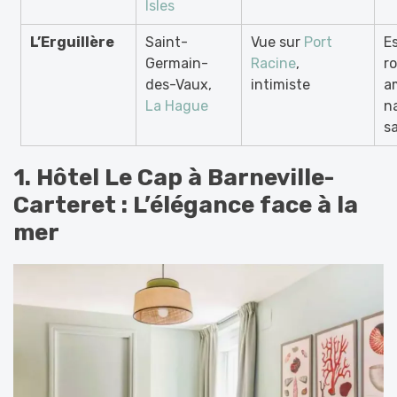
Isles
L’Erguillère
Saint-
Vue sur
Port
E
Germain-
Racine
,
r
des-Vaux,
intimiste
a
La Hague
n
s
1. Hôtel Le Cap à Barneville-
Carteret : L’élégance face à la
mer