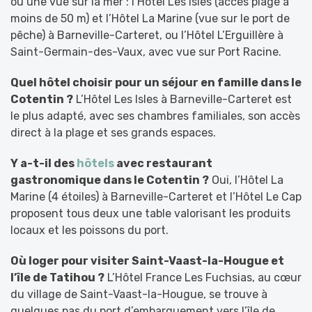
ou une vue sur la mer : l’Hôtel Les Isles (accès plage à
moins de 50 m) et l’Hôtel La Marine (vue sur le port de
pêche) à Barneville-Carteret, ou l’Hôtel L’Erguillère à
Saint-Germain-des-Vaux, avec vue sur Port Racine.
Quel hôtel choisir pour un séjour en famille dans le
Cotentin ?
L’Hôtel Les Isles à Barneville-Carteret est
le plus adapté, avec ses chambres familiales, son accès
direct à la plage et ses grands espaces.
Y a-t-il des
hôtels
avec restaurant
gastronomique dans le Cotentin ?
Oui, l’Hôtel La
Marine (4 étoiles) à Barneville-Carteret et l’Hôtel Le Cap
proposent tous deux une table valorisant les produits
locaux et les poissons du port.
Où loger pour visiter Saint-Vaast-la-Hougue et
l’île de Tatihou ?
L’Hôtel France Les Fuchsias, au cœur
du village de Saint-Vaast-la-Hougue, se trouve à
quelques pas du port d’embarquement vers l’île de