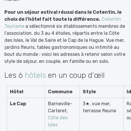
Pour un séjour estival réussi dans le Cotentin, le
choix de l’hôtel fait toute la différence.
Cotentin
Tourisme
a sélectionné six établissements membres de
l’association, du 3 au 4 étoiles, répartis entre la Côte
des Isles, le Val de Saire et le Cap de la Hague. Vue mer,
jardins fleuris, tables gastronomiques ou intimité au
bout du monde : voici les adresses à retenir selon votre
style de séjour, en couple, en famille ou en solo.
Les 6
hôtels
en un coup d’œil
Hôtel
Commune
Style
I
Le Cap
Barneville-
3★, vue mer,
R
Carteret,
terrasse fleurie
sé
Côte des
o
Isles