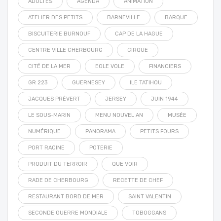
ADULTES
AGENDA
ANIMATION
ATELIER DES PETITS
BARNEVILLE
BARQUE
BISCUITERIE BURNOUF
CAP DE LA HAGUE
CENTRE VILLE CHERBOURG
CIRQUE
CITÉ DE LA MER
EOLE VOLE
FINANCIERS
GR 223
GUERNESEY
ILE TATIHOU
JACQUES PRÉVERT
JERSEY
JUIN 1944
LE SOUS-MARIN
MENU NOUVEL AN
MUSÉE
NUMÉRIQUE
PANORAMA
PETITS FOURS
PORT RACINE
POTERIE
PRODUIT DU TERROIR
QUE VOIR
RADE DE CHERBOURG
RECETTE DE CHEF
RESTAURANT BORD DE MER
SAINT VALENTIN
SECONDE GUERRE MONDIALE
TOBOGGANS