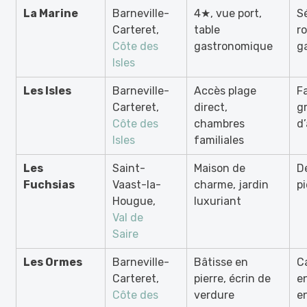
La Marine
Barneville-
4★, vue port,
S
Carteret,
table
r
Côte des
gastronomique
g
Isles
Les Isles
Barneville-
Accès plage
Fa
Carteret,
direct,
g
Côte des
chambres
d
Isles
familiales
Les
Saint-
Maison de
D
Fuchsias
Vaast-la-
charme, jardin
pi
Hougue,
luxuriant
Val de
Saire
Les Ormes
Barneville-
Bâtisse en
C
Carteret,
pierre, écrin de
e
Côte des
verdure
e