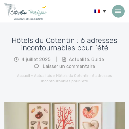
Passer au contenu
Hôtels du Cotentin : 6 adresses
incontournables pour l’été
4 juillet 2025
|
Actualité
,
Guide
|
Laisser un commentaire
Accueil
»
Actualités
»
Hôtels du Cotentin : 6 adresses
incontournables pour l’été