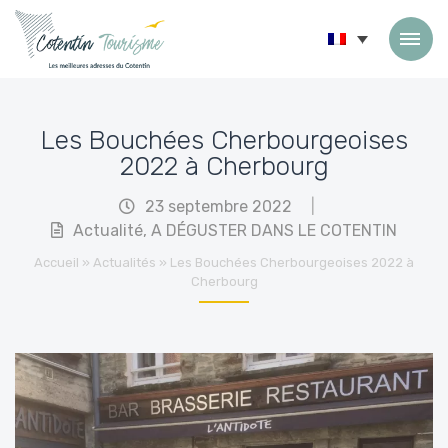
Passer au contenu
Les Bouchées Cherbourgeoises
2022 à Cherbourg
23 septembre 2022
|
Actualité
,
A DÉGUSTER DANS LE COTENTIN
Accueil
»
Actualités
»
Les Bouchées Cherbourgeoises 2022 à
Cherbourg