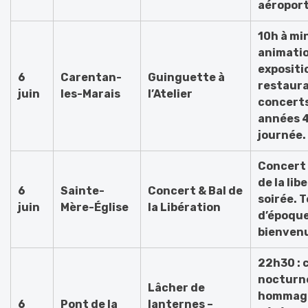
aéroport
10h à min
animatio
expositi
6
Carentan-
Guinguette à
restaura
juin
les-Marais
l’Atelier
concert
années 4
journée.
Concert 
de la lib
6
Sainte-
Concert & Bal de
soirée. 
juin
Mère-Église
la Libération
d’époqu
bienven
22h30 : 
nocturn
Lâcher de
hommag
6
Pont de la
lanternes –