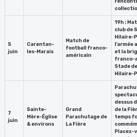
rencont
collecti
19h : Ma
club de 
Hilaire-P
Match de
5
Carentan-
l’armée 
football franco-
juin
les-Marais
et la bri
américain
franco-
Stade de
Hilaire-P
Parachu
spectacu
dessus d
Sainte-
Grand
de la Fiè
7
Mère-Église
Parachutage de
temps fo
juin
& environs
La Fière
commémo
Placez-v