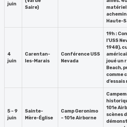
(Val de
alliés. 
juin
Saire)
matériel
achemin
Haute-S
19h : Co
l’USS Ne
1948), c
4
Carentan-
Conférence USS
américa
juin
les-Marais
Nevada
joué un 
Beach, pu
comme ci
d’essais
Campem
historiqu
101e Airb
5 – 9
Sainte-
Camp Geronimo
scènes d
juin
Mère-Église
– 101e Airborne
démonst