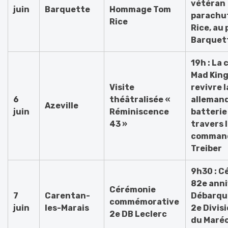
vétéran
juin
Barquette
Hommage Tom
parachu
Rice
Rice, au 
Barquet
19h : La
Mad King
Visite
revivre 
6
théâtralisée «
allemand
Azeville
juin
Réminiscence
batterie 
43 »
travers l
comman
Treiber
9h30 : C
82e anni
Cérémonie
7
Carentan-
Débarqu
commémorative
juin
les-Marais
2e Divis
2e DB Leclerc
du Maréc