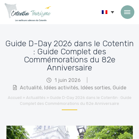
Passer au contenu
Guide D-Day 2026 dans le Cotentin
: Guide Complet des
Commémorations du 82e
Anniversaire
1 juin 2026
|
Actualité
,
Idées activités
,
Idées sorties
,
Guide
Accueil
»
Actualités
»
Guide D-Day 2026 dans le Cotentin : Guide
Complet des Commémorations du 82e Anniversaire