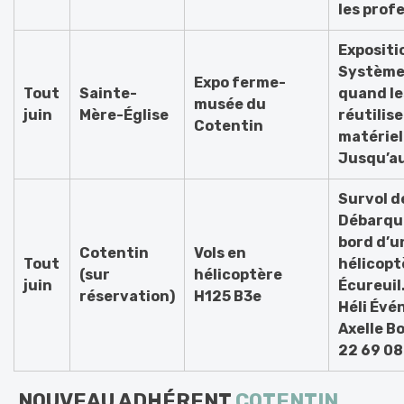
les prof
Expositi
Système 
Expo ferme-
Tout
Sainte-
quand le
musée du
juin
Mère-Église
réutilise
Cotentin
matériel 
Jusqu’au
Survol d
Débarqu
bord d’u
Cotentin
Vols en
Tout
hélicopt
(sur
hélicoptère
juin
Écureuil
réservation)
H125 B3e
Héli Évé
Axelle B
22 69 08
NOUVEAU ADHÉRENT
COTENTIN