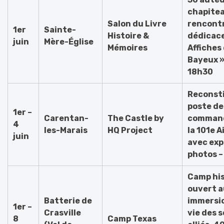
chapitea
Salon du Livre
rencont
1er
Sainte-
Histoire &
dédicace
juin
Mère-Église
Mémoires
Affiches 
Bayeux »
18h30
Reconsti
poste de
1er –
Carentan-
The Castle by
comman
4
les-Marais
HQ Project
la 101e 
juin
avec exp
photos –
Camp hi
ouvert a
Batterie de
immersio
1er –
Crasville
vie des 
8
Camp Texas