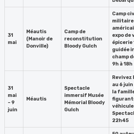
Débarq
Camp civ
militaire
américai
Méautis
Camp de
31
expo de 
(Manoir de
reconstitution
mai
épicerie 
Donville)
Bloody Gulch
guidée i
champ de
9h à 18h
Revivez l
au 6 jui
31
Spectacle
la famill
mai
immersif Musée
Méautis
figurant
– 9
Mémorial Bloody
véhicule
juin
Gulch
Spectacl
22h45
50 auteu