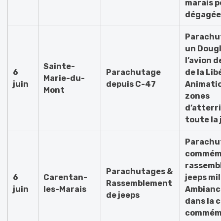
marais p
dégagée
Parachu
un Dougl
l’avion 
Sainte-
6
Parachutage
de la Lib
Marie-du-
juin
depuis C-47
Animatio
Mont
zones
d’atterr
toute la
Parachu
commémo
rassemb
Parachutages &
6
Carentan-
jeeps mil
Rassemblement
juin
les-Marais
Ambianc
de jeeps
dans la 
commém