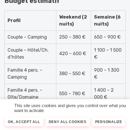
Budget estimatif
Weekend (2
Semaine (6
Profil
nuits)
nuits)
Couple – Camping
250 – 380 €
650 – 900 €
Couple – Hôtel/Ch.
1 100 – 1 500
420 – 600 €
d’hôtes
€
Famille 4 pers. –
900 – 1 300
380 – 550 €
Camping
€
Famille 4 pers. –
1 400 – 2
550 – 780 €
Gîte/Domaine
000 €
This site uses cookies and gives you control over what you
want to activate
Détail : hébergement + repas + droits d’entrée
musées
(10 à 16 € par adulte et par site) + carburant. Les
OK, ACCEPT ALL
DENY ALL COOKIES
PERSONALIZE
cérémonies commémoratives sont gratuites et