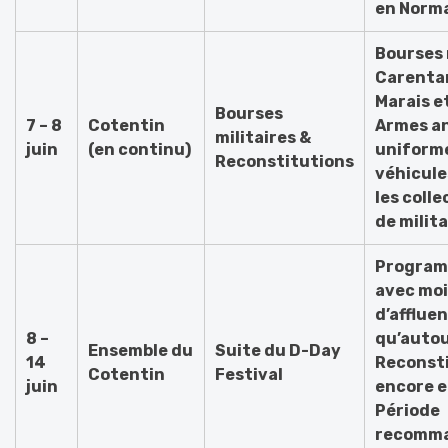
en Norm
Bourses 
Carenta
Marais et
Bourses
7 – 8
Cotentin
Armes a
militaires &
juin
(en continu)
uniform
Reconstitutions
véhicule
les coll
de milita
Program
avec mo
d’afflue
8 –
qu’autou
Ensemble du
Suite du D-Day
14
Reconst
Cotentin
Festival
juin
encore e
Période
recomma