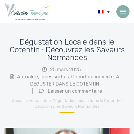
Passer au contenu
Dégustation Locale dans le
Cotentin : Découvrez les Saveurs
Normandes
25 mars 2025
|
Actualité
,
Idées sorties
,
Circuit découverte
,
A
DÉGUSTER DANS LE COTENTIN
|
Laisser un commentaire
Accueil
»
Actualités
»
Dégustation Locale dans le Cotentin :
Découvrez les Saveurs Normandes