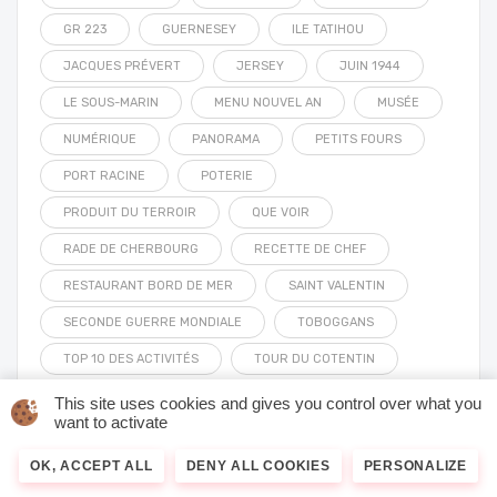
GR 223
GUERNESEY
ILE TATIHOU
JACQUES PRÉVERT
JERSEY
JUIN 1944
LE SOUS-MARIN
MENU NOUVEL AN
MUSÉE
NUMÉRIQUE
PANORAMA
PETITS FOURS
PORT RACINE
POTERIE
PRODUIT DU TERROIR
QUE VOIR
RADE DE CHERBOURG
RECETTE DE CHEF
RESTAURANT BORD DE MER
SAINT VALENTIN
SECONDE GUERRE MONDIALE
TOBOGGANS
TOP 10 DES ACTIVITÉS
TOUR DU COTENTIN
TOURISME DE MÉMOIRE
TOUR VAUBAN
This site uses cookies and gives you control over what you
want to activate
TRAVERSÉES
VACANCES
VISITES INSOLITES
OK, ACCEPT ALL
DENY ALL COOKIES
PERSONALIZE
VÉLO
ÉTANG
ÎLES ANGLO-NORMANDES