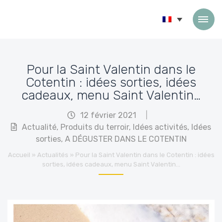
Passer au contenu
Pour la Saint Valentin dans le
Cotentin : idées sorties, idées
cadeaux, menu Saint Valentin…
12 février 2021
|
Actualité
,
Produits du terroir
,
Idées activités
,
Idées
sorties
,
A DÉGUSTER DANS LE COTENTIN
Accueil
»
Actualités
»
Pour la Saint Valentin dans le Cotentin : idées
sorties, idées cadeaux, menu Saint Valentin…