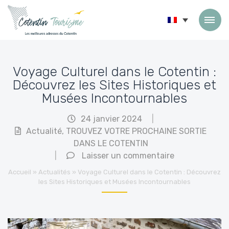
Passer au contenu
Voyage Culturel dans le Cotentin :
Découvrez les Sites Historiques et
Musées Incontournables
24 janvier 2024
|
Actualité
,
TROUVEZ VOTRE PROCHAINE SORTIE
DANS LE COTENTIN
|
Laisser un commentaire
Accueil
»
Actualités
»
Voyage Culturel dans le Cotentin : Découvrez
les Sites Historiques et Musées Incontournables