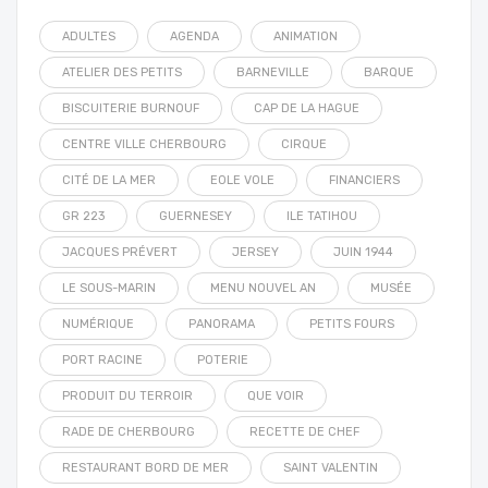
ADULTES
AGENDA
ANIMATION
ATELIER DES PETITS
BARNEVILLE
BARQUE
BISCUITERIE BURNOUF
CAP DE LA HAGUE
CENTRE VILLE CHERBOURG
CIRQUE
CITÉ DE LA MER
EOLE VOLE
FINANCIERS
GR 223
GUERNESEY
ILE TATIHOU
JACQUES PRÉVERT
JERSEY
JUIN 1944
LE SOUS-MARIN
MENU NOUVEL AN
MUSÉE
NUMÉRIQUE
PANORAMA
PETITS FOURS
PORT RACINE
POTERIE
PRODUIT DU TERROIR
QUE VOIR
RADE DE CHERBOURG
RECETTE DE CHEF
RESTAURANT BORD DE MER
SAINT VALENTIN