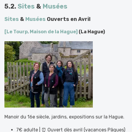
5.2.
Sites
&
Musées
Sites
&
Musées
Ouverts en Avril
[Le Tourp, Maison de la Hague]
(La Hague)
Manoir du 16e siècle, jardins, expositions sur la Hague.
7€ adulte | ⏰ Ouvert dès avril (vacances Pâques)