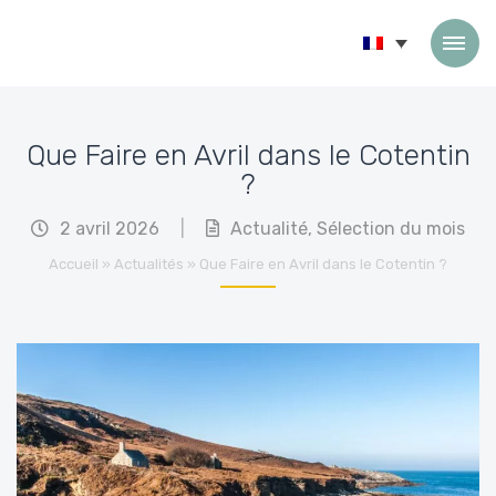
Passer au contenu
Que Faire en Avril dans le Cotentin
?
2 avril 2026
|
Actualité
,
Sélection du mois
Accueil
»
Actualités
»
Que Faire en Avril dans le Cotentin ?