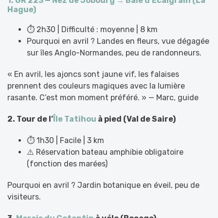
1. GR 223 — Nez de Jobourg → Baie d’Écalgrain (La
Hague)
⏱️ 2h30 | Difficulté : moyenne | 8 km
Pourquoi en avril ? Landes en fleurs, vue dégagée
sur îles Anglo-Normandes, peu de randonneurs.
« En avril, les ajoncs sont jaune vif, les falaises
prennent des couleurs magiques avec la lumière
rasante. C’est mon moment préféré. » — Marc, guide
2. Tour de l’
Île Tatihou
à pied (Val de Saire)
⏱️ 1h30 | Facile | 3 km
⚠️ Réservation bateau amphibie obligatoire
(fonction des marées)
Pourquoi en avril ? Jardin botanique en éveil, peu de
visiteurs.