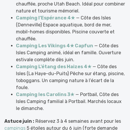
chauffée, proche Utah Beach. Idéal pour combiner
nature et tourisme mémoriel.
Camping l’Espérance 4★
— Côte des Isles
(Denneville) Espace aquatique, bord de mer,
mobil-homes disponibles. Piscine couverte et
chauffée.
Camping Les Vikings 4★ Capfun
— Côte des
Isles Camping animé, idéal en famille. Ouverture
estivale complète dès juin.
Camping L’étang des Haizes 4★
— Côte des
Isles (La Haye-du-Puits) Pêche sur étang, piscine,
toboggans. Un camping nature à l’écart de la
foule.
Camping les Carolins 3★
— Portbail, Côte des
Isles Camping familial à Portbail. Marchés locaux
le dimanche.
Astuce juin :
Réservez 3 à 4 semaines avant pour les
campings
5 étoiles autour du 6 juin (forte demande