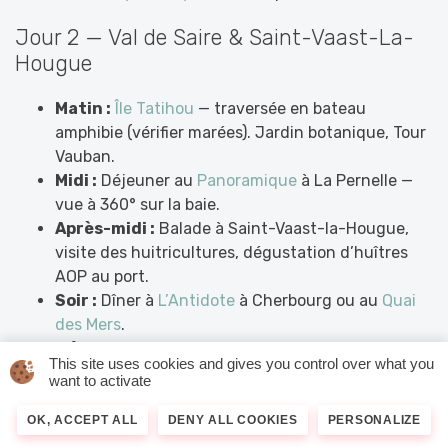
Jour 2 — Val de Saire & Saint-Vaast-La-
Hougue
Matin :
Île Tatihou
— traversée en bateau
amphibie (vérifier marées). Jardin botanique, Tour
Vauban.
Midi :
Déjeuner au
Panoramique
à La Pernelle —
vue à 360° sur la baie.
Après-midi :
Balade à Saint-Vaast-la-Hougue,
visite des huitricultures, dégustation d’huîtres
AOP au port.
Soir :
Dîner à
L’Antidote
à Cherbourg ou au
Quai
des Mers
.
Hébergement :
Les Fuchsias
à Saint-Vaast ou
This site uses cookies and gives you control over what you
hôtel à Cherbourg.
want to activate
Jour 3 — La Hague & Côte Ouest
OK, ACCEPT ALL
DENY ALL COOKIES
PERSONALIZE