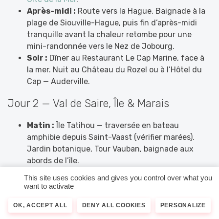
Après-midi :
Route vers la Hague. Baignade à la
plage de Siouville-Hague, puis fin d’après-midi
tranquille avant la chaleur retombe pour une
mini-randonnée vers le Nez de Jobourg.
Soir :
Dîner au Restaurant Le Cap Marine, face à
la mer. Nuit au Château du Rozel ou à l’Hôtel du
Cap — Auderville.
Jour 2 — Val de Saire, Île & Marais
Matin :
Île Tatihou — traversée en bateau
amphibie depuis Saint-Vaast (vérifier marées).
Jardin botanique, Tour Vauban, baignade aux
abords de l’île.
Midi :
Déjeuner au Panoramique à La Pernelle —
This site uses cookies and gives you control over what you
vue 360° sur la baie en plein été.
want to activate
Après-midi :
Dégustation d’huîtres AOP à Saint-
OK, ACCEPT ALL
DENY ALL COOKIES
PERSONALIZE
Vaast directement chez un ostréiculteur. Route