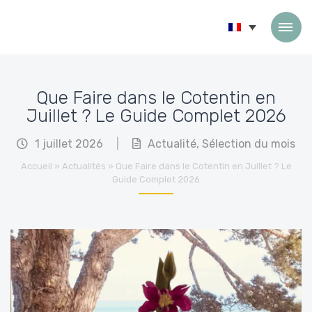
Passer au contenu
Que Faire dans le Cotentin en
Juillet ? Le Guide Complet 2026
1 juillet 2026
|
Actualité
,
Sélection du mois
Accueil
»
Actualités
»
Que Faire dans le Cotentin en Juillet ? Le
Guide Complet 2026